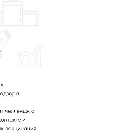
ях
адзора.
т челлендж с
онтакте и
ак вакцинация