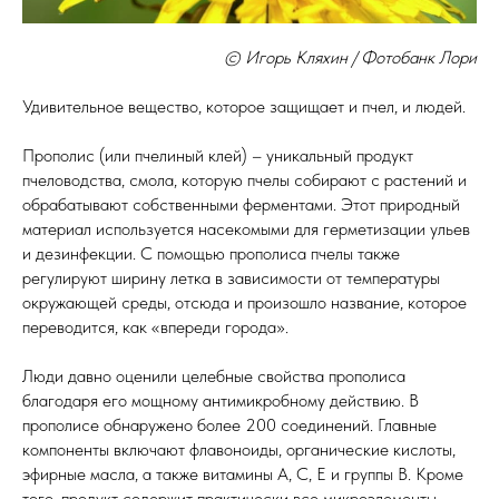
© Игорь Кляхин / Фотобанк Лори
Удивительное вещество, которое защищает и пчел, и людей.
Прополис (или пчелиный клей) – уникальный продукт
пчеловодства, смола, которую пчелы собирают с растений и
обрабатывают собственными ферментами. Этот природный
материал используется насекомыми для герметизации ульев
и дезинфекции. С помощью прополиса пчелы также
регулируют ширину летка в зависимости от температуры
окружающей среды, отсюда и произошло название, которое
переводится, как «впереди города».
Люди давно оценили целебные свойства прополиса
благодаря его мощному антимикробному действию. В
прополисе обнаружено более 200 соединений. Главные
компоненты включают флавоноиды, органические кислоты,
эфирные масла, а также витамины A, С, E и группы B. Кроме
того, продукт содержит практически все микроэлементы,