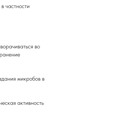
 в частности
творачиваться во
транение
падания микробов в
ческая активность