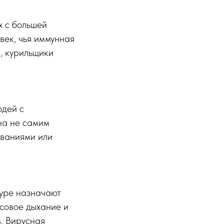
х с большей
век, чья иммунная
и, курильщики
юдей с
на не самим
еваниями или
уре назначают
совое дыхание и
. Вирусная