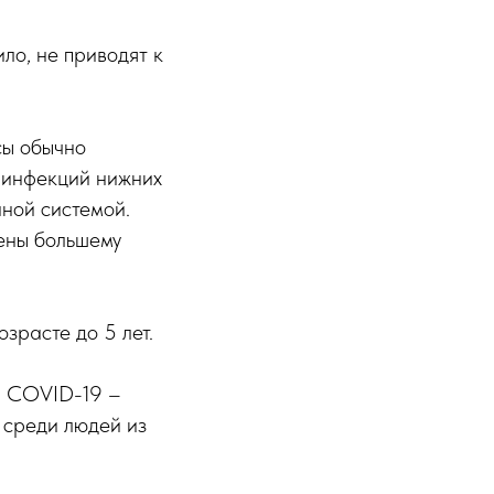
ло, не приводят к
сы обычно
х инфекций нижних
нной системой.
ены большему
зрасте до 5 лет.
и COVID-19 –
 среди людей из