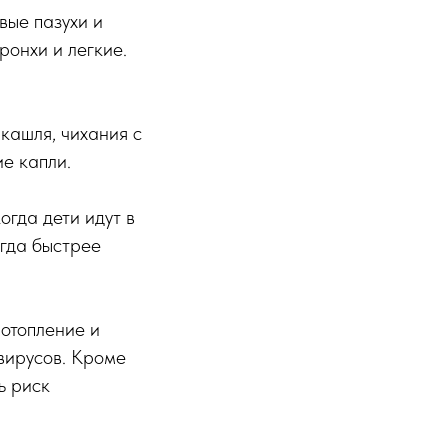
вые пазухи и
ронхи и легкие.
кашля, чихания с
е капли.
гда дети идут в
егда быстрее
отопление и
вирусов. Кроме
ь риск