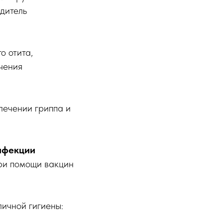
дитель
о отита,
чения
лечении гриппа и
нфекции
ри помощи вакцин
личной гигиены: