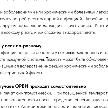
и заболеваниями или хроническими болезнями легки
азятся острой респираторной инфекцией. Любой чело
 другим заболеванием, входит в группу риска. Кстат
высокому риску, и им сложнее выздоравливать.
у всех по-разному
нфекции чаще встречается у пожилых, младенцев и л
ты иммунной системы. Тяжесть может быть обусловле
рившимися вследствие инфекции хроническими забол
актериальной флоры.
лучаев ОРВИ проходят самостоятельно
и лечат симптоматически. При повышенной температ
при заложенности носа – средства, облегчающие но
ное питье. Антибиотики неэффективны против вирусов