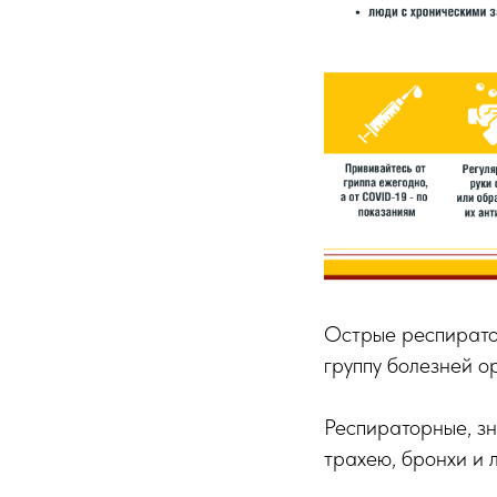
Острые респирато
группу болезней о
Респираторные, зн
трахею, бронхи и л