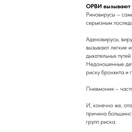
ОРВИ вызывают 
Риновирусы – самы
серьезным последс
Аденовирусы, вир
вызывают легкие и
дыхательных путей
Недоношенные дет
риску бронхита и 
Пневмония – часто
И, конечно же, о
причина большинст
групп риска.