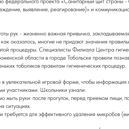
ью федерального проекта «Санитарный щит страны - 
реждение, выявление, реагирование)» и коммуникаци
оты рук - жизненно важная привычка, закладываемая
 как оказалось, многие не придают значения правиль
этой процедуры. Специалисты Филиала Центра гигие
юменской области в городе Тобольске провели позна
еньких тоболяков правилам гигиенических процедур.
 в увлекательной игровой форме, чтобы информация 
и участниками. Школьники узнали:
о мыть руки: после прогулок, перед приемом пищи, 
их ситуациях.
и требуется для эффективного удаления микробов (