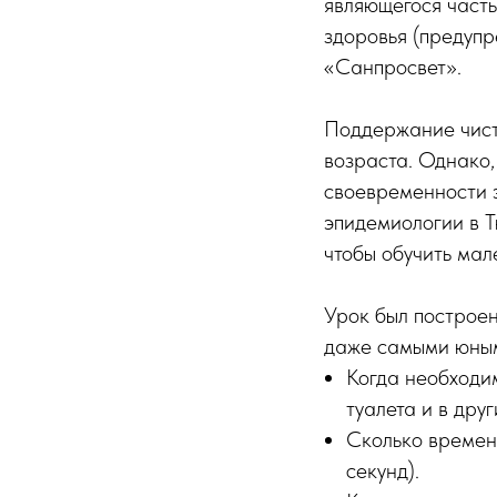
являющегося част
здоровья (предуп
«Санпросвет».
Поддержание чист
возраста. Однако,
своевременности 
эпидемиологии в Т
чтобы обучить мал
Урок был построен
даже самыми юным
Когда необходим
туалета и в друг
Сколько времен
секунд).