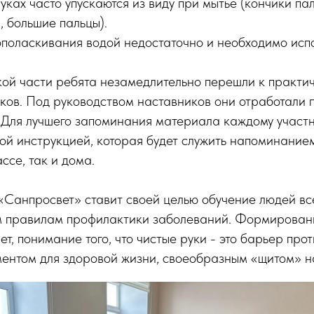
уках часто упускаются из виду при мытье (кончики па
 большие пальцы).
ополаскивания водой недостаточно и необходимо испо
кой части ребята незамедлительно перешли к практи
ков. Под руководством наставников они отработали 
. Для лучшего запоминания материала каждому участ
ой инструкцией, которая будет служить напоминанием
ссе, так и дома.
«Санпросвет» ставит своей целью обучение людей вс
м правилам профилактики заболеваний. Формирован
ет, понимание того, что чистые руки - это барьер про
ментом для здоровой жизни, своеобразным «щитом» н