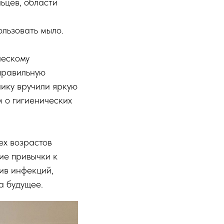
льцев, области
льзовать мыло.
ческому
правильную
нику вручили яркую
 о гигиенических
ех возрастов
ие привычки к
тив инфекций,
а будущее.