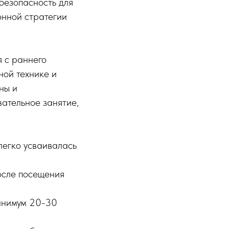
безопасность для
онной стратегии
 с раннего
ной технике и
ны и
вательное занятие,
легко усваивалась
после посещения
минимум 20-30