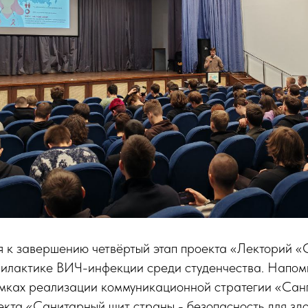
я к завершению четвёртый этап проекта «Лекторий «
илактике ВИЧ-инфекции среди студенчества. Напомн
амках реализации коммуникационной стратегии «Сан
екта «Санитарный щит страны - безопасность для зд