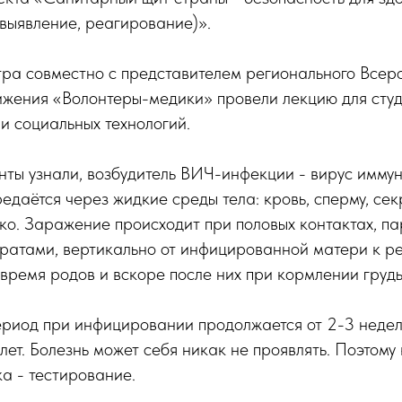
выявление, реагирование)».
ра совместно с представителем регионального Всер
ижения «Волонтеры-медики» провели лекцию для сту
и социальных технологий.
нты узнали, возбудитель ВИЧ-инфекции - вирус имму
едаётся через жидкие среды тела: кровь, сперму, се
о. Заражение происходит при половых контактах, па
аратами, вертикально от инфицированной матери к р
 время родов и вскоре после них при кормлении груд
риод при инфицировании продолжается от 2-3 недел
лет. Болезнь может себя никак не проявлять. Поэтом
а - тестирование.