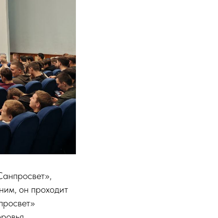
Санпросвет»,
им, он проходит
просвет»
оровья