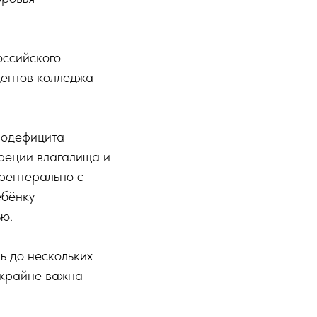
оссийского
дентов колледжа
нодефицита
креции влагалища и
рентерально с
ебёнку
ью.
ь до нескольких
у крайне важна