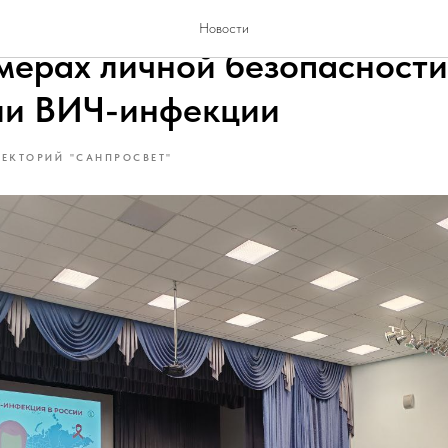
 со студентами колледжа п
Новости
 мерах личной безопасности
ии ВИЧ-инфекции
ЛЕКТОРИЙ "САНПРОСВЕТ"