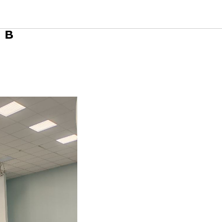
ровели
 в