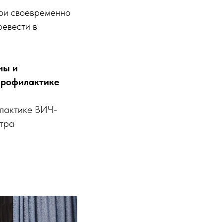
при своевременно
ревести в
ны и
профилактике
илактике ВИЧ-
нтра