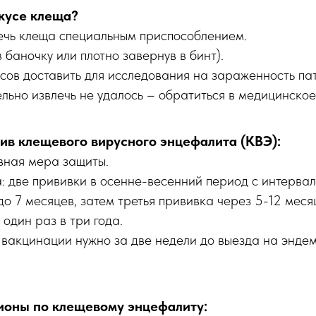
укусе клеща?
ечь клеща специальным приспособлением.
в баночку или плотно завернув в бинт).
асов доставить для исследования на зараженность па
ельно извлечь не удалось – обратиться в медицинско
ив клещевого вирусного энцефалита (КВЭ):
ная мера защиты.
: две прививки в осенне-весенний период с интерва
 до 7 месяцев, затем третья прививка через 5-12 меся
один раз в три года.
 вакцинации нужно за две недели до выезда на энде
ионы по клещевому энцефалиту: