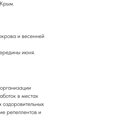
 Крым.
окрова и весенней
середины июня.
 организации
аботок в местах
х оздоровительных
ие репеллентов и