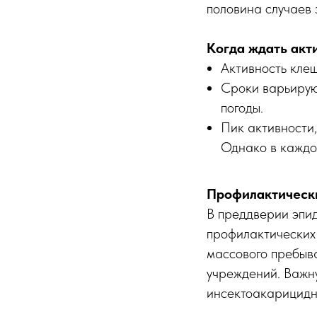
половина случаев
Когда ждать акт
Активность клещ
Сроки варьирую
погоды.
Пик активности,
Однако в каждо
Профилактическ
В преддверии эпи
профилактических
массового пребыва
учреждений. Важн
инсектоакарицидн