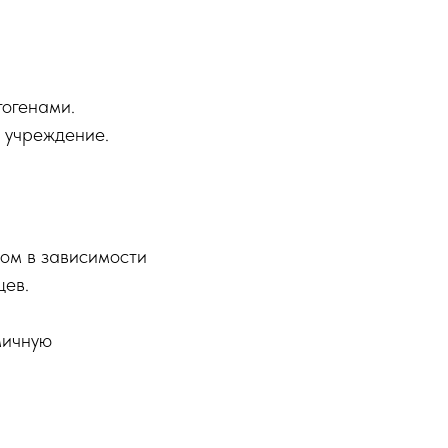
тогенами.
е учреждение.
лом в зависимости
цев.
мичную