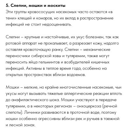
5. Слепни, мошки и москиты
Эти группы кровососущих насекомых часто остаются «в
тени» клещей и комаров, но их вклад в распространение
инфекций не стоит недооценивать.
Слепни – крупные и настойчивые, их укус болезнен, так как
ротовой аппарат не прокалывает, а разрезает кожу, надолго
оставляя кровоточащую ранку. Слепни – механические
переносчики сибирской язвы и туляремии, также могут
переносить яйца гельминтов и возбудителей кишечных
инфекций. Активны в теплое время года, особенно на
открытых пространствах вблизи водоемов.
Мошки – мелкие, но крайне многочисленные насекомые, чьи
укусы могут вызывать тяжелые аллергические реакции вплоть
до анафилактического шока. Мошки участвуют в передаче
туляремии, а в некоторых регионах – онхоцеркоза (речной
слепоты). Личинки развиваются в проточной воде, поэтому
мошки особенно агрессивны вблизи рек и ручьев в таежной
и лесной зонах.