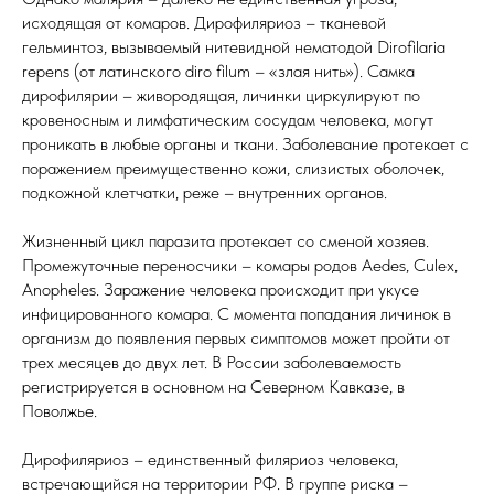
исходящая от комаров. Дирофиляриоз – тканевой
гельминтоз, вызываемый нитевидной нематодой Dirofilaria
repens (от латинского diro filum – «злая нить»). Самка
дирофилярии – живородящая, личинки циркулируют по
кровеносным и лимфатическим сосудам человека, могут
проникать в любые органы и ткани. Заболевание протекает с
поражением преимущественно кожи, слизистых оболочек,
подкожной клетчатки, реже – внутренних органов.
Жизненный цикл паразита протекает со сменой хозяев.
Промежуточные переносчики – комары родов Aedes, Culex,
Anopheles. Заражение человека происходит при укусе
инфицированного комара. С момента попадания личинок в
организм до появления первых симптомов может пройти от
трех месяцев до двух лет. В России заболеваемость
регистрируется в основном на Северном Кавказе, в
Поволжье.
Дирофиляриоз – единственный филяриоз человека,
встречающийся на территории РФ. В группе риска –