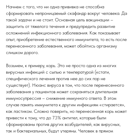
Начнем с того, что ни одна прививка не способна
сформировать непроницаемый скафандр вокруг человека. Да
такой задачи и не стоит. Основная цель вакцинации –
защитить от тяжелого течения и предупредить развитие
осложнений инфекционного заболевания. Как показывает
опыт, приобретение естественного иммунитета, то есть после
перенесенного заболевания, может обойтись организму
слишком дорого.
Возьмем, к примеру, корь. Это не просто одна из многих
вирусных инфекций с сыпью и температурой (кстати,
специфического лечения против нее до сих пор не
существует). Нюанс вируса в том, что после перенесенного
заболевания у пациентов может сохраняться длительная
иммуносупрессия – снижение иммунного ответа. В этом
случае память иммунитета к другим инфекциям «стирается»,
как ластиком. Сложно поверить, но перенесенная корь может
привести к тому, что до 73% антител, которые были
сформированы против других возбудителей, как вирусных,
так и бактериальных, будут утеряны. Человек в прямом