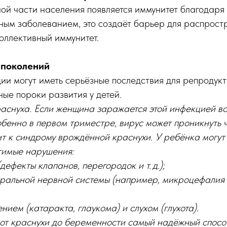
ной части населения появляется иммунитет благодаря
ным заболеванием, это создаёт барьер для распрост
оллективный иммунитет.
 поколений
и могут иметь серьёзные последствия для репродукт
ые пороки развития у детей.
раснуха. Если женщина заражается этой инфекцией в
бенно в первом триместре, вирус может проникнуть ч
ит к синдрому врождённой краснухи. У ребёнка могут
тимые нарушения:
дефекты клапанов, перегородок и т. д.);
ральной нервной системы (например, микроцефалия 
нием (катаракта, глаукома) и слухом (глухота).
 от краснухи до беременности самый надёжный спосо