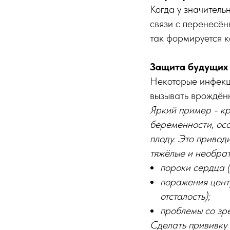
Когда у значитель
связи с перенесён
так формируется к
Защита будущих
Некоторые инфекци
вызывать врождённ
Яркий пример - к
беременности, осо
плоду. Это привод
тяжёлые и необра
пороки сердца (
поражения цент
отсталость);
проблемы со зре
Сделать прививку