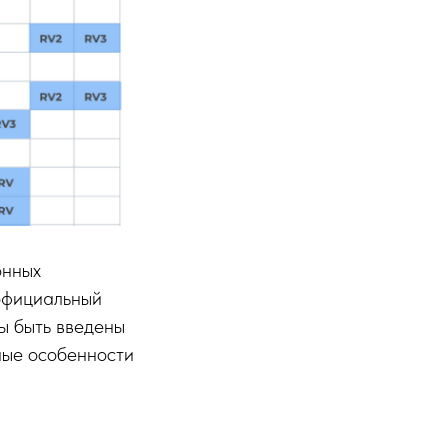
онных
официальный
ны быть введены
ные особенности