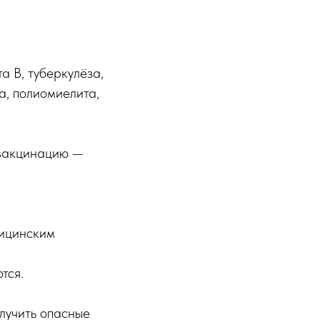
а В, туберкулёза,
а, полиомиелита,
евакцинацию —
дицинским
тся.
олучить опасные