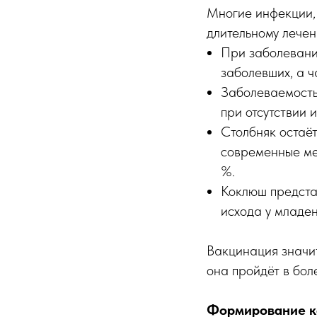
Многие инфекции, 
длительному лечен
При заболевани
заболевших, а ч
Заболеваемость
при отсутствии 
Столбняк остаё
современные ме
%.
Коклюш представ
исхода у младен
Вакцинация значит
она пройдёт в бол
Формирование к