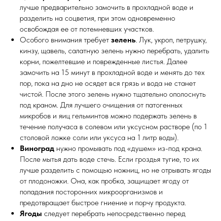
лучше предварительно замочить в прохладной воде и
разделить на соцветия, при этом одновременно
освобождая ее от потемневших участков.
Особого внимания требует
зелень
. Лук, укроп, петрушку,
кинзу, щавель, салатную зелень нужно перебрать, удалить
корни, пожелтевшие и поврежденные листья. Далее
замочить на 15 минут в прохладной воде и менять до тех
пор, пока на дно не осядет вся грязь и вода не станет
чистой. После этого зелень нужно тщательно ополоснуть
под краном. Для лучшего очищения от патогенных
микробов и яиц гельминтов можно подержать зелень в
течение получаса в солевом или уксусном растворе (по 1
столовой ложке соли или уксуса на 1 литр воды).
Виноград
нужно промывать под «душем» из-под крана.
После мытья дать воде стечь. Если гроздья тугие, то их
лучше разделить с помощью ножниц, но не отрывать ягоды
от плодоножки. Она, как пробка, защищает ягоду от
попадания посторонних микроорганизмов и
предотвращает быстрое гниение и порчу продукта.
Ягоды
следует перебрать непосредственно перед