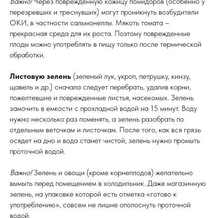
Важно!
Через поврежденную кожицу помидоров (особенно у
перезревших и треснувших) могут проникнуть возбудители
ОКИ, в частности сальмонеллы. Мякоть томата –
прекрасная среда для их роста. Поэтому поврежденные
плоды можно употреблять в пищу только после термической
обработки.
Листовую зелень
(зеленый лук, укроп, петрушку, кинзу,
щавель и др.) сначала следует перебрать, удалив корни,
пожелтевшие и поврежденные листья, насекомых. Зелень
замочить в емкости с прохладной водой на 15 минут. Воду
нужно несколько раз поменять, а зелень разобрать по
отдельным веточкам и листочкам. После того, как вся грязь
осядет на дно и вода станет чистой, зелень нужно промыть
проточной водой.
Важно!
Зелень
и овощи (кроме корнеплодов) желательно
вымыть перед помещением в холодильник. Даже магазинную
зелень, на упаковке которой есть отметка «готово к
употреблению», совсем не лишне ополоснуть проточной
водой.