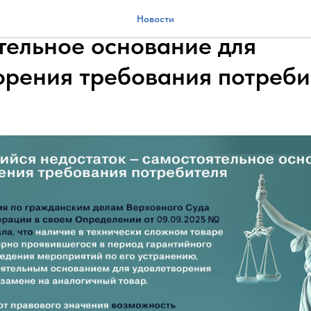
щийся недостаток –
Новости
тельное основание для
орения требования потреби