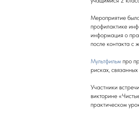
учащимися 2 кла
Мероприятие было 
профилактике инф
информация о прав
после контакта с 
Мультфильм
про пр
рисках, связанных
Участники встречи
викторине «Чистые
практическом урок