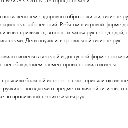
сса МАОУ СОШ №58 города Тюмени.
посвящено теме здорового образа жизни, гигиене ру
екционных заболеваний. Ребятам в игровой форме д
ильных привычках, важности мытья рук перед едой, п
животными. Дети научились правильной гигиене рук.
авила гигиены в веселой и доступной форме напомни
 с несоблюдением элементарных правил гигиены.
 проявили большой интерес к теме, приняли активное
 ручки» с загадками о предметах личной гигиены, а 
е по правильной технике мытья рук.