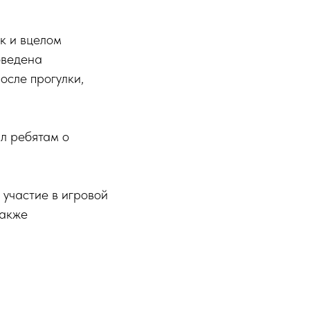
к и вцелом
оведена
осле прогулки,
л ребятам о
 участие в игровой
также