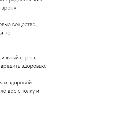
 враг.»
щевые вещества,
ы не
 сильный стресс
авредить здоровью.
я и здоровой
ло вас с толку и