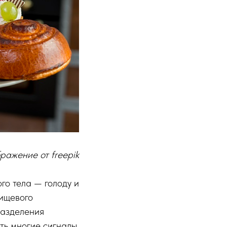
ражение от freepik
го тела — голоду и
ищевого
разделения
ать многие сигналы