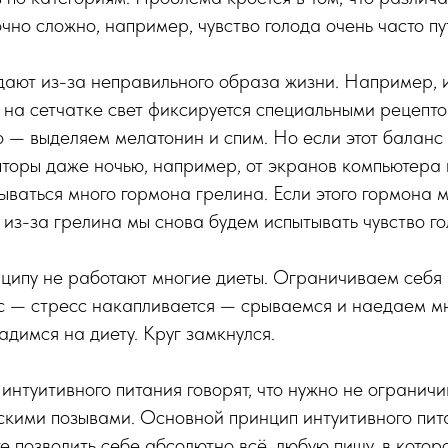
чно сложно, например, чувство голода очень часто пу
ают из-за неправильного образа жизни. Например, 
я на сетчатке свет фиксируется специальными рецепто
 — выделяем мелатонин и спим. Но если этот баланс
торы даже ночью, например, от экранов компьютера и
ваться много гормона грелина. Если этого гормона м
 из-за грелина мы снова будем испытывать чувство го
ципу не работают многие диеты. Ограничиваем себя 
с — стресс накапливается — срываемся и наедаем м
адимся на диету. Круг замкнулся.
интуитивного питания говорят, что нужно не ограничив
скими позывами. Основной принцип интуитивного пит
те позволить себе абсолютно всё, любую пищу, в кото