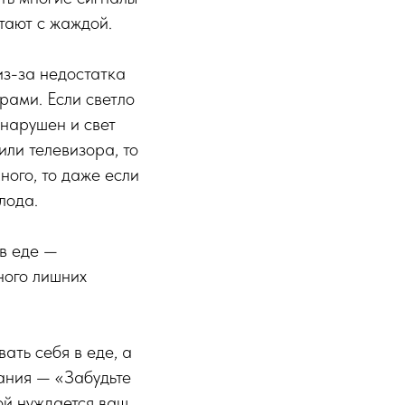
тают с жаждой.
из-за недостатка
рами. Если светло
 нарушен и свет
ли телевизора, то
ного, то даже если
лода.
в еде —
ного лишних
ать себя в еде, а
ания — «Забудьте
рой нуждается ваш