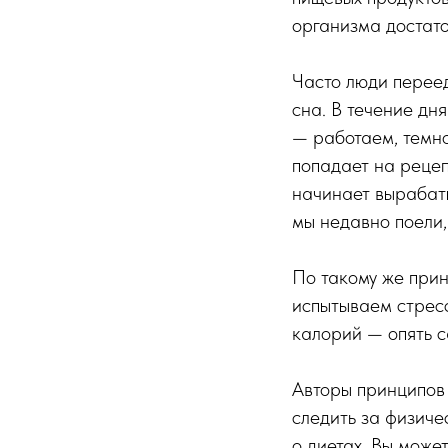
организма достато
Часто люди переед
сна. В течение дн
— работаем, темно
попадает на рецеп
начинает вырабаты
мы недавно поели,
По такому же прин
испытываем стрес
калорий — опять с
Авторы принципов 
следить за физиче
о диетах. Вы може