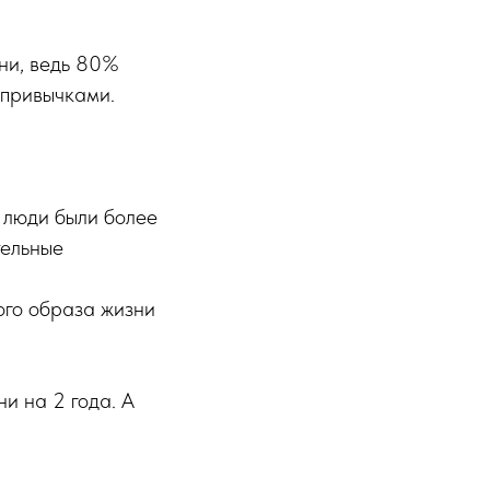
ни, ведь 80%
 привычками.
ы люди были более
тельные
ого образа жизни
и на 2 года. А