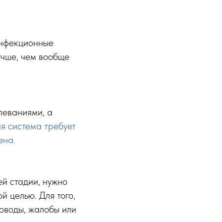
инфекционные
учше, чем вообще
леваниями, а
я система требует
ена.
ей стадии, нужно
й целью. Для того,
оводы, жалобы или