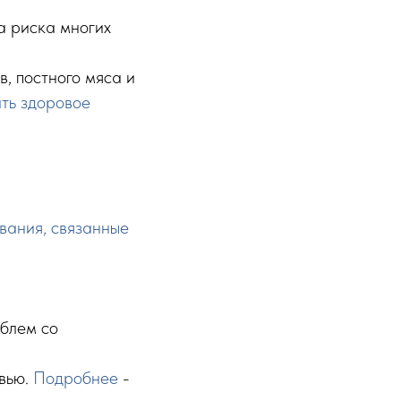
а риска многих
, постного мяса и
ть здоровое
вания, связанные
облем со
овью.
Подробнее
-