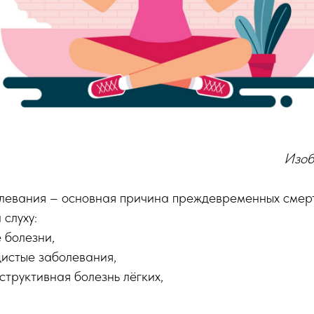
Изоб
левания – основная причина преждевременных смерт
 слуху:
 болезни,
истые заболевания,
труктивная болезнь лёгких,