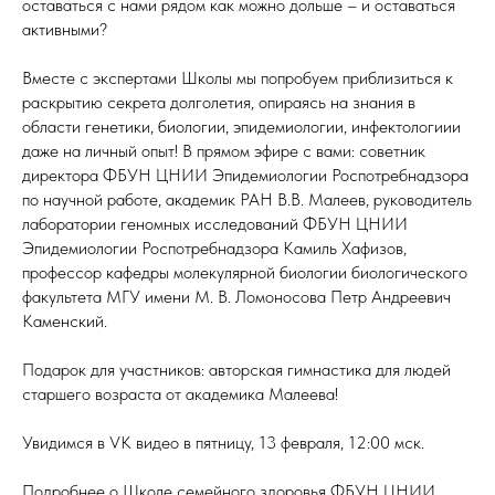
оставаться с нами рядом как можно дольше – и оставаться
активными?
Вместе с экспертами Школы мы попробуем приблизиться к
раскрытию секрета долголетия, опираясь на знания в
области генетики, биологии, эпидемиологии, инфектологиии
даже на личный опыт! В прямом эфире с вами: советник
директора ФБУН ЦНИИ Эпидемиологии Роспотребнадзора
по научной работе, академик РАН В.В. Малеев, руководитель
лаборатории геномных исследований ФБУН ЦНИИ
Эпидемиологии Роспотребнадзора Камиль Хафизов,
профессор кафедры молекулярной биологии биологического
факультета МГУ имени М. В. Ломоносова Петр Андреевич
Каменский.
Подарок для участников: авторская гимнастика для людей
старшего возраста от академика Малеева!
Увидимся в VK видео в пятницу, 13 февраля, 12:00 мск.
Подробнее о Школе семейного здоровья ФБУН ЦНИИ