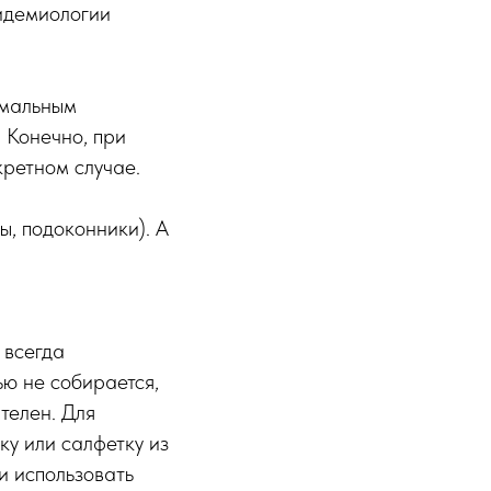
идемиологии
рмальным
 Конечно, при
кретном случае.
ы, подоконники). А
 всегда
ью не собирается,
телен. Для
ку или салфетку из
и использовать