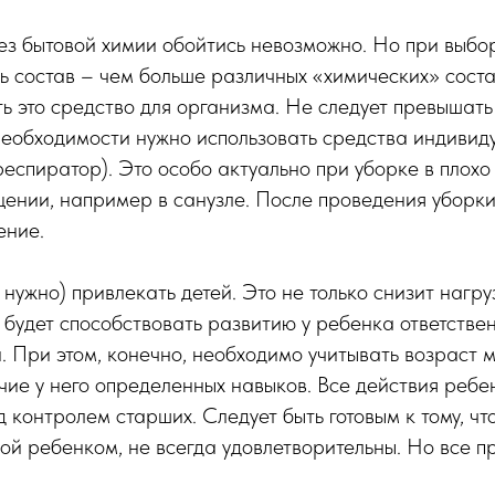
ез бытовой химии обойтись невозможно. Но при выбо
ь состав – чем больше различных «химических» сост
ь это средство для организма. Не следует превышат
необходимости нужно использовать средства индивид
 респиратор). Это особо актуально при уборке в плох
щении, например в санузле. После проведения уборк
ение.
 нужно) привлекать детей. Это не только снизит нагру
и будет способствовать развитию у ребенка ответстве
. При этом, конечно, необходимо учитывать возраст 
ие у него определенных навыков. Все действия реб
 контролем старших. Следует быть готовым к тому, чт
ой ребенком, не всегда удовлетворительны. Но все п