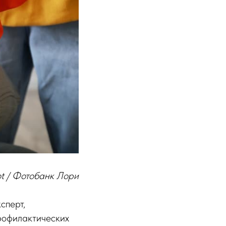
ot / Фотобанк Лори
сперт,
рофилактических