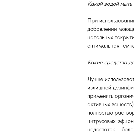
Какой водой мыть 
При использовании
добавлении моющег
напольных покрыт
оптимальная темпе
Какие средства дл
Лучше использоват
излишней дезинфи
применять органи
активных веществ)
полностью раство
цитрусовых, эфирны
недостаток – боле