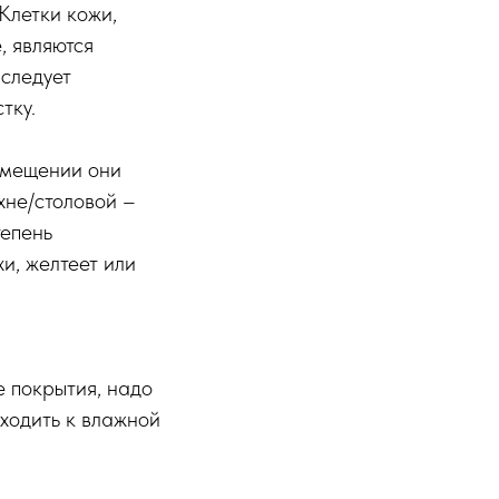
Клетки кожи,
, являются
 следует
тку.
омещении они
хне/столовой –
тепень
и, желтеет или
е покрытия, надо
еходить к влажной