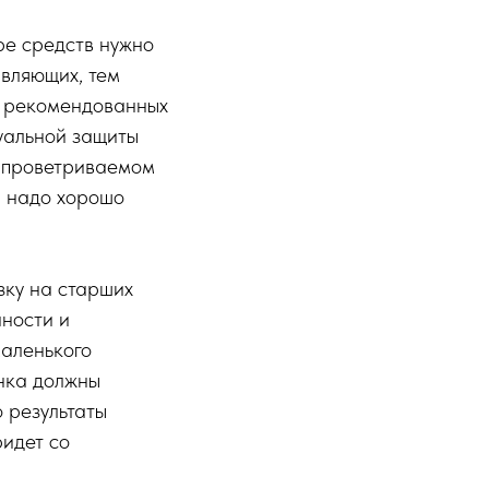
ре средств нужно
авляющих, тем
ь рекомендованных
уальной защиты
о проветриваемом
и надо хорошо
зку на старших
нности и
маленького
енка должны
о результаты
ридет со