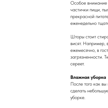
Особое внимание т
частички пищи, пы
прекрасной питате
еженедельно тщате
Шторы стоит стира
висят. Например, 
ежемесячно, в гос
загрязненности. Т
сереет.
Влажная уборка
После того как вы
сделать небольшую
уборке.