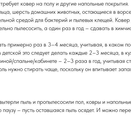
ребует ковер на полу и другие напольные покрытия. 
льца, шерсть домашних животных, остающиеся в ворсе
льной средой для бактерий и пылевых клещей. Ковер
льно пылесосить, а один раз в год – сдавать в химчис
ть примерно раз в 3–4 месяца, учитывая, в каком п
в детской это следует делать каждые 2–3 месяца, в ку
тиной/спальне/кабинете – 2–3 раза в год, учитывая с
юль нужно стирать чаще, поскольку он впитывает запах
 вытерли пыль и пропылесосили пол, ковры и напольны
 паузу – пусть оставшаяся пыль осядет. И можно пер