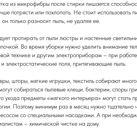
етка из микрофибры после стирки лишается способнос
учше потрясти или похлопать. Не стоит использовать 
 он только разносит пыль, не удаляя ее.
ует протирать от пыли люстры и настенные светильни
почкой. Во время уборки нужно уделить внимание те
вой технике и другим электроприборам – при работе
и электростатические поля, притягивающие пыль.
вры, шторы, мягкие игрушки, текстиль собирают много 
огут собираться пылевые клещи, бактерии, споры гр
го ухода предметы «мягкого интерьера» могут стать п
ргии. Поэтому минимум раз в месяц нужно тщательно 
лесосом со специальными насадками. А при необходи
иалистам – химической чистке на дому.