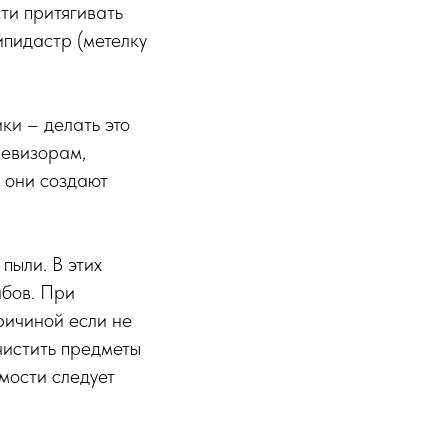
ти притягивать
пипидастр (метелку
ки – делать это
левизорам,
 они создают
пыли. В этих
ибов. При
ричиной если не
чистить предметы
мости следует