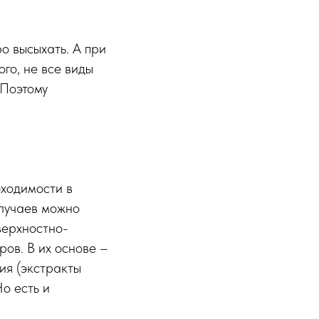
о высыхать. А при
го, не все виды
 Поэтому
бходимости в
случаев можно
верхностно-
ров. В их основе –
ия (экстракты
Но есть и