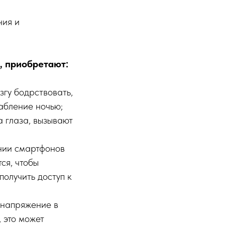
ния и
в, приобретают:
згу бодрствовать,
абление ночью;
а глаза, вызывают
нии смартфонов
ся, чтобы
получить доступ к
т напряжение в
, это может