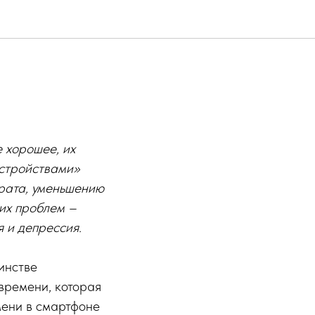
е хорошее, их
устройствами»
арата, уменьшению
ких проблем –
 и депрессия.
инстве
времени, которая
мени в смартфоне