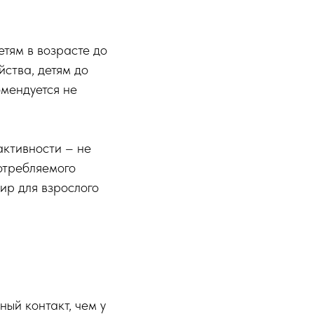
тям в возрасте до
йства, детям до
омендуется не
активности – не
отребляемого
ир для взрослого
ый контакт, чем у