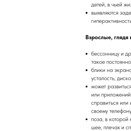
детей, в чьей жи
выявляются зад
гиперактивности
Взрослые, глядя 
бессонницу и др
такое постоянно
блики на экрана
усталость, диск
может развитьс
или приложений 
справиться или 
своему телефону
поза, в которой
шее, плечах и с