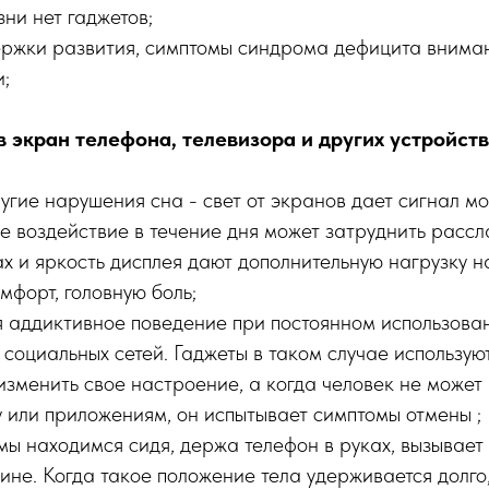
зни нет гаджетов;
ержки развития, симптомы синдрома дефицита внима
;
в экран телефона, телевизора и других устройст
угие нарушения сна - свет от экранов дает сигнал мо
е воздействие в течение дня может затруднить рассл
х и яркость дисплея дают дополнительную нагрузку н
омфорт, головную боль;
я аддиктивное поведение при постоянном использова
социальных сетей. Гаджеты в таком случае используют
изменить свое настроение, а когда человек не может 
 или приложениям, он испытывает симптомы отмены ;
 мы находимся сидя, держа телефон в руках, вызывае
пине. Когда такое положение тела удерживается долго