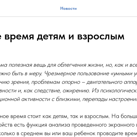
Новости
 время детям и взрослым
ьма полезная вещь для облегчения жизни, но, как и вс
лжно быть в меру. Чрезмерное пользование «умными 
нию зрения, проблемам опорно – двигательного апп
вности и, как следствие, ожирению. Из психологичес
ионной активности с близкими, перепады настроения
ое время стоит как детям, так и взрослым. На больш
йств есть функция анализа проведенного экранного 
сколько в среднем вы или ваш ребенок проводите вре