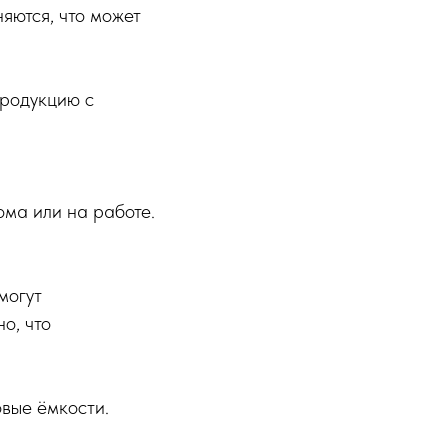
няются, что может
продукцию с
ома или на работе.
могут
о, что
вые ёмкости.