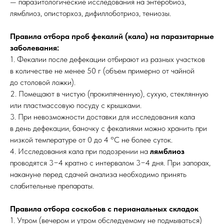
— паразитологические исследования на энтеробиоз,
лямблиоз, описторхоз, дифиллоботриоз, тениозы.
Правила отбора проб фекалий (кала) на паразитарные
заболевания:
1. Фекалии после дефекации отбирают из разных участков
в количестве не менее 50 г (объем примерно от чайной
до столовой ложки).
2. Помещают в чистую (прокипяченную), сухую, стеклянную
или пластмассовую посуду с крышками.
3. При невозможности доставки для исследования кала
в день дефекации, баночку с фекалиями можно хранить при
низкой температуре от 0 до 4 °C не более суток.
4. Исследования кала при подозрении на
лямблиоз
проводятся 3−4 кратно с интервалом 3−4 дня. При запорах,
накануне перед сдачей анализа необходимо принять
слабительные препараты.
Правила отбора соскобов с перианальных складок
1. Утром (вечером и утром обследуемому не подмываться)