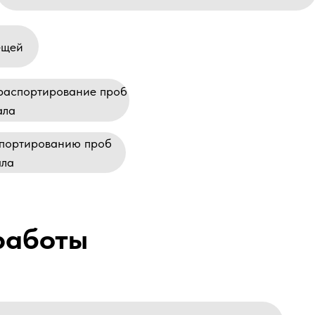
ещей
траспортирование проб
ала
спортированию проб
ала
работы