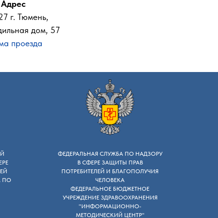
Адрес
цинских услуг:
7 г. Тюмень,
0
дильная дом, 57
ма проезда
0
53, (495) 627-29-44
0
страции корреспонденции,
0
0
ОЙ
ФЕДЕРАЛЬНАЯ СЛУЖБА ПО НАДЗОРУ
страции обращений граждан
: (495) 627-
ЕРЕ
B СФЕРЕ ЗАЩИТЫ ПРАВ
ЕЙ
ПОТРЕБИТЕЛЕЙ И БЛАГОПОЛУЧИЯ
А ПО
ЧЕЛОВЕКА
дению прав граждан в сфере охраны
ФЕДЕРАЛЬНОЕ БЮДЖЕТНОЕ
УЧРЕЖДЕНИЕ ЗДРАВООХРАНЕНИЯ
"ИНФОРМАЦИОННО-
ru (кроме федеральных органов
МЕТОДИЧЕСКИЙ ЦЕНТР"