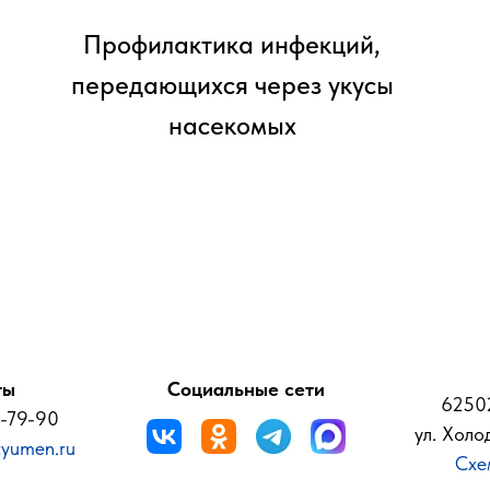
Профилактика инфекций,
передающихся через укусы
насекомых
ты
Социальные сети
62502
6-79-90
ул. Холо
yumen.ru
Схе